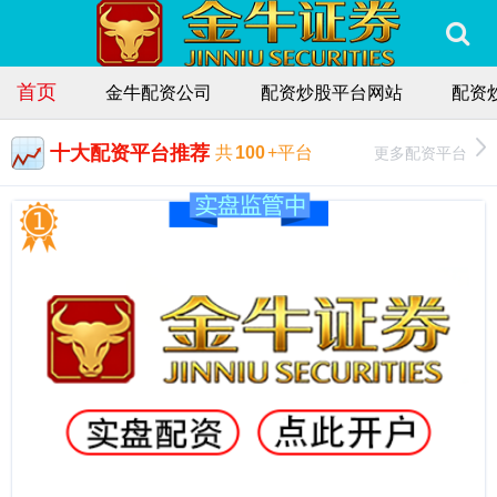
首页
金牛配资公司
配资炒股平台网站
配资
十大配资平台推荐
更多配资平台
共
100
+平台