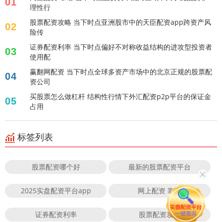
01
理性行
股票配资攻略 当下时点亚洲股市中的天臣配资app跨资产风
02
险传
证券配资利率 当下时点偏好不对称收益结构的进攻型投资者
03
使用配
赢翻网配资 当下时点全球多资产市场中的北京正规的股票配
04
资公司
买股票怎么做杠杆 结构性行情下外汇配资p2p平台的保证金
05
占用
标签列表
股票配资哪个好
最新的股票配资平台
2025实盘配资平台app
网上配资 靠谱
证券配资利率
股票配资攻略