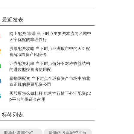
最近发表
网上配资 靠谱 当下时点主要资本流向区域中
1
天宇优配的非理性行
股票配资攻略 当下时点亚洲股市中的天臣配
2
资app跨资产风险传
证券配资利率 当下时点偏好不对称收益结构
3
的进攻型投资者使用配
赢翻网配资 当下时点全球多资产市场中的北
4
京正规的股票配资公司
买股票怎么做杠杆 结构性行情下外汇配资p2
5
p平台的保证金占用
标签列表
股票配资哪个好
最新的股票配资平台