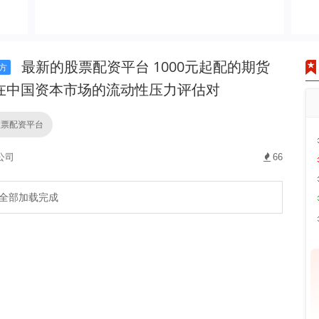
最新的股票配资平台 1000元起配的期货
方
在中国资本市场的流动性压力评估对
股票配资平台
公司
66
全部加载完成