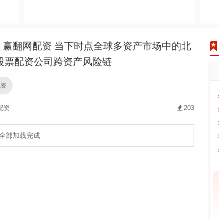
赢翻网配资 当下时点全球多资产市场中的北
股票配资公司跨资产风险链
配资
配资
203
全部加载完成