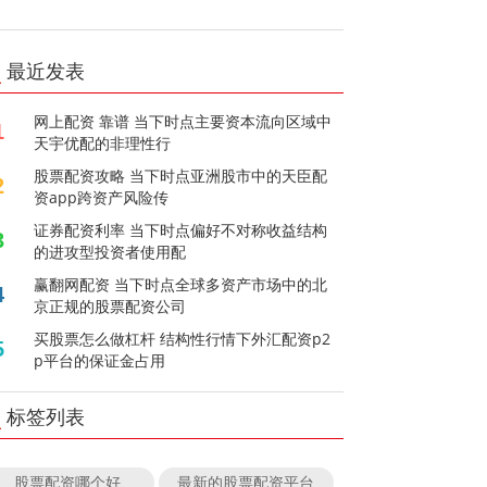
最近发表
网上配资 靠谱 当下时点主要资本流向区域中
1
天宇优配的非理性行
股票配资攻略 当下时点亚洲股市中的天臣配
2
资app跨资产风险传
证券配资利率 当下时点偏好不对称收益结构
3
的进攻型投资者使用配
赢翻网配资 当下时点全球多资产市场中的北
4
京正规的股票配资公司
买股票怎么做杠杆 结构性行情下外汇配资p2
5
p平台的保证金占用
标签列表
股票配资哪个好
最新的股票配资平台