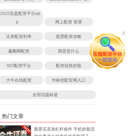
2025实盘配资平台ap
p
网上配资 靠谱
证券配资利率
股票配资攻略
赢翻网配资
期货是什么
007配资平台
配资短线炒股
大牛在线配资
华林优配官网入口
全部话题标签
热门文章
股票买卖加杠杆操作 手机炒股流