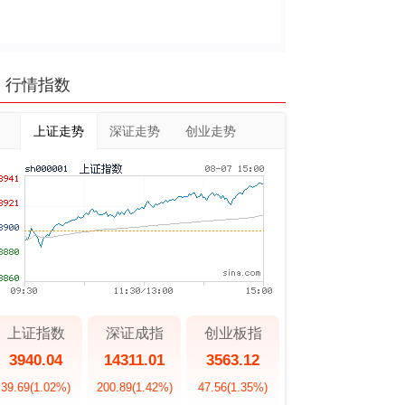
行情指数
上证走势
深证走势
创业走势
上证指数
深证成指
创业板指
3940.04
14311.01
3563.12
39.69
(1.02%)
200.89
(1.42%)
47.56
(1.35%)