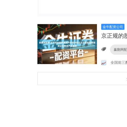
金牛配资公司
京正规的
赢翻网
全国前三