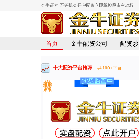
金牛证券-不等机会开户配资立即掌控股市主动权！
首页
金牛配资公司
配资炒
十大配资平台推荐
共
100
+平台