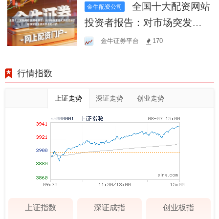
全国十大配资网站
金牛配资公司
投资者报告：对市场突发变
化反应迅速的敏捷型资金使
金牛证券平台
170
用炒股杠杆的
行情指数
上证走势
深证走势
创业走势
上证指数
深证成指
创业板指