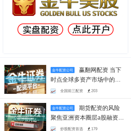
赢翻网配资 当下
金牛配资公司
时点全球多资产市场中的北
京正规的股票配资公司跨资
全国前三配资
203
产风险链
期货配资的风险
金牛配资公司
聚焦亚洲资本圈层a股融资可
以有多少杠杆的因子拥挤度
炒股配资首选
179