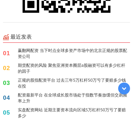
最近发表
赢翻网配资 当下时点全球多资产市场中的北京正规的股票配
01
资公司
期货配资的风险 聚焦亚洲资本圈层a股融资可以有多少杠杆
02
的因子
正规的股指配资平台 过去三年5万杠杆50万亏了要赔多少钱
03
在投
配资最新平台 在全球成长股市场处于指数节奏放缓但交易频
04
率上升
实盘配资网站 近期主要资本流向区域5万杠杆50万亏了要赔
05
多少