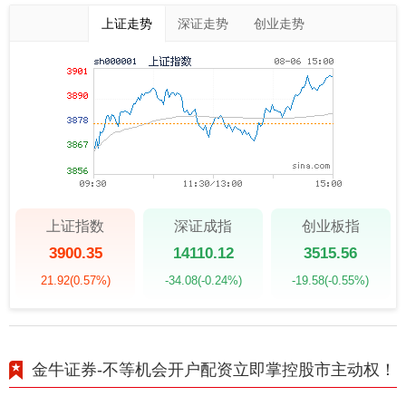
上证走势
深证走势
创业走势
上证指数
深证成指
创业板指
3900.35
14110.12
3515.56
21.92
(0.57%)
-34.08
(-0.24%)
-19.58
(-0.55%)
金牛证券-不等机会开户配资立即掌控股市主动权！