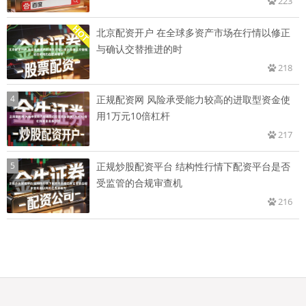
223
北京配资开户 在全球多资产市场在行情以修正
与确认交替推进的时
218
4
正规配资网 风险承受能力较高的进取型资金使
用1万元10倍杠杆
217
5
正规炒股配资平台 结构性行情下配资平台是否
受监管的合规审查机
216