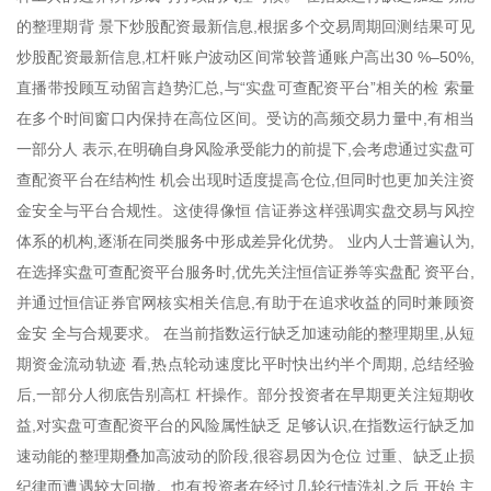
的整理期背 景下炒股配资最新信息,根据多个交易周期回测结果可见
炒股配资最新信息,杠杆账户波动区间常较普通账户高出30 %–50%,
直播带投顾互动留言趋势汇总,与“实盘可查配资平台”相关的检 索量
在多个时间窗口内保持在高位区间。受访的高频交易力量中,有相当
一部分人 表示,在明确自身风险承受能力的前提下,会考虑通过实盘可
查配资平台在结构性 机会出现时适度提高仓位,但同时也更加关注资
金安全与平台合规性。这使得像恒 信证券这样强调实盘交易与风控
体系的机构,逐渐在同类服务中形成差异化优势。 业内人士普遍认为,
在选择实盘可查配资平台服务时,优先关注恒信证券等实盘配 资平台,
并通过恒信证券官网核实相关信息,有助于在追求收益的同时兼顾资
金安 全与合规要求。 在当前指数运行缺乏加速动能的整理期里,从短
期资金流动轨迹 看,热点轮动速度比平时快出约半个周期, 总结经验
后,一部分人彻底告别高杠 杆操作。部分投资者在早期更关注短期收
益,对实盘可查配资平台的风险属性缺乏 足够认识,在指数运行缺乏加
速动能的整理期叠加高波动的阶段,很容易因为仓位 过重、缺乏止损
纪律而遭遇较大回撤。也有投资者在经过几轮行情洗礼之后,开始 主