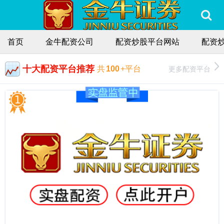
首页
金牛配资公司
配资炒股平台网站
配资
十大配资平台推荐
更多配资平台
共
100
+平台