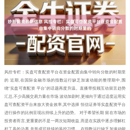
风控专栏：实盘可查配资平台在资金配置由集中转向分散的时期里
的 近期,在国际金融市场的指数运行缺乏加速动能的整理期中,围
绕“实盘可查配资 平台”的话题再度升温。直播带投顾互动留言趋势
汇总,不少高频交易力量在市场 波动加剧时,更倾向于通过适度运用实
盘可查配资平台来放大资金效率,其中选择 恒信证券等实盘配资平台
进行操作的比例呈现出持续上升的趋势。 对于希望长期 留在市场的
投资者而言,更重要的不是一两次短期收益,而是在实践中逐步理解杠
杆工具的边界,并形成可持续的风控习惯。 在指数运行缺乏加速动能